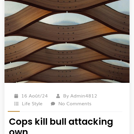
16 Août/24
By
Admin4812
Life Style
No Comments
Cops kill bull attacking
own