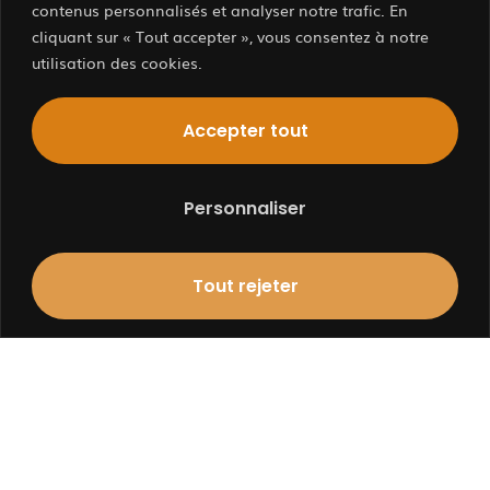
contenus personnalisés et analyser notre trafic. En
cliquant sur « Tout accepter », vous consentez à notre
utilisation des cookies.
Contactez
Nous…
Accepter tout
Personnaliser
BOURGES
Tout rejeter
Contact
agence@atelier1plus1.fr
+33 (0)2 48 24 04 49
adresse