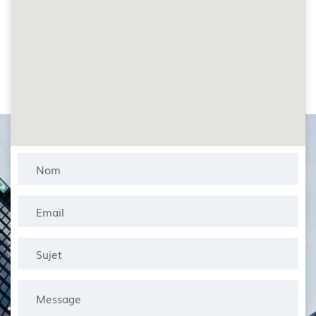
Bourges
Parc COMITEC – Bat A
8 Rue Jules Ferry 18 000