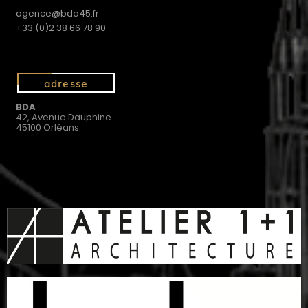
agence@bda45.fr
+33 (0)2 38 66 78 90
adresse
BDA
42, Avenue Dauphine
45100 Orléans