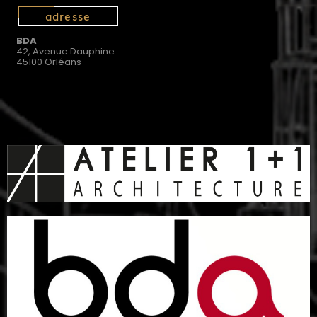
adresse
BDA
42, Avenue Dauphine
45100 Orléans