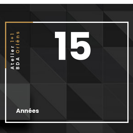
15
Orléns
1+1
Atelier
BDA
Années