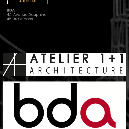
adresse
BDA
42, Avenue Dauphine
45100 Orléans