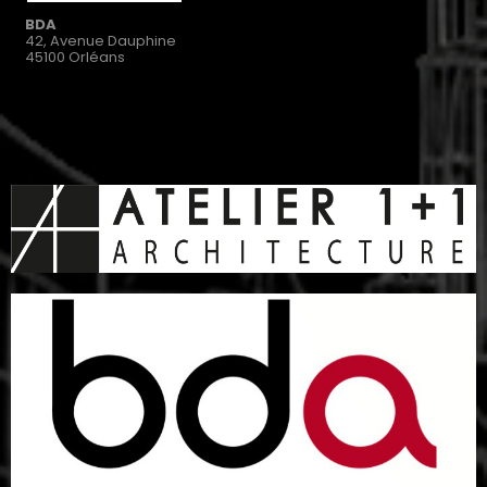
BDA
42, Avenue Dauphine
45100 Orléans