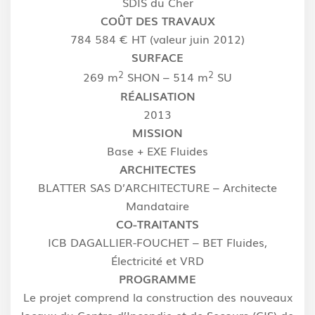
SDIS du Cher
COÛT DES TRAVAUX
784 584 € HT (valeur juin 2012)
SURFACE
2
2
269 m
SHON – 514 m
SU
RÉALISATION
2013
MISSION
Base + EXE Fluides
ARCHITECTES
BLATTER SAS D’ARCHITECTURE – Architecte
Mandataire
CO-TRAITANTS
ICB DAGALLIER-FOUCHET – BET Fluides,
Électricité et VRD
PROGRAMME
Le projet comprend la construction des nouveaux
locaux du Centre d’Incendie et de Secours (CIS) de