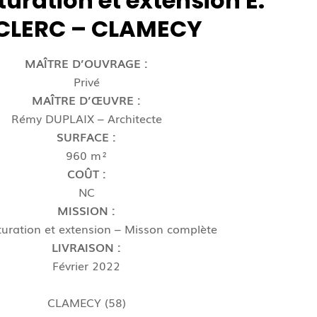
turation et extension E.
CLERC – CLAMECY
MAÎTRE D’OUVRAGE :
Privé
MAÎTRE D’ŒUVRE :
Rémy DUPLAIX – Architecte
SURFACE :
960 m²
COÛT :
NC
MISSION :
turation et extension – Misson complète
LIVRAISON :
Février 2022
CLAMECY (58)