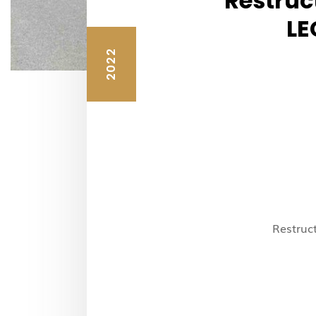
Restruc
LE
2022
Restruc