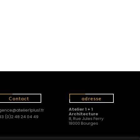
Contact
adresse
Atelier 1 + 1
gence@atelier1plus1.fr
Architecture
33 (0)2 48 24 04 49
8, Rue Jules Ferry
18000 Bourges