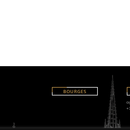
BOURGES
a
+