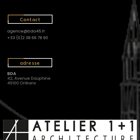
Contact
agence@bda45.fr
+33 (0)2 38 66 78 90
adresse
BDA
42, Avenue Dauphine
45100 Orléans