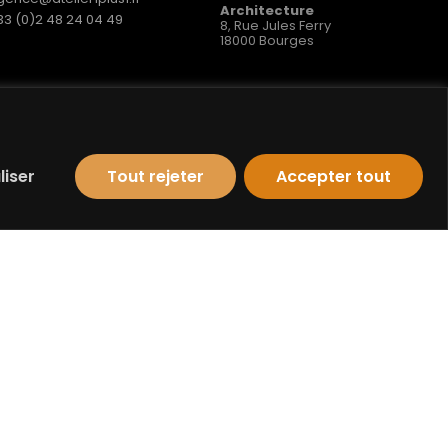
Architecture
33 (0)2 48 24 04 49
8, Rue Jules Ferry
18000 Bourges
Contact
adresse
liser
Tout rejeter
Accepter tout
BDA
gence@bda45.fr
42, Avenue Dauphine
33 (0)2 38 66 78 90
45100 Orléans
Créaplus Communication
Copyright © 2026
ontact