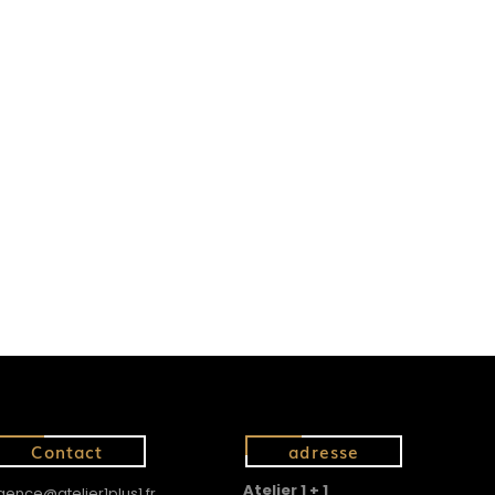
Contact
adresse
Atelier 1 + 1
gence@atelier1plus1.fr