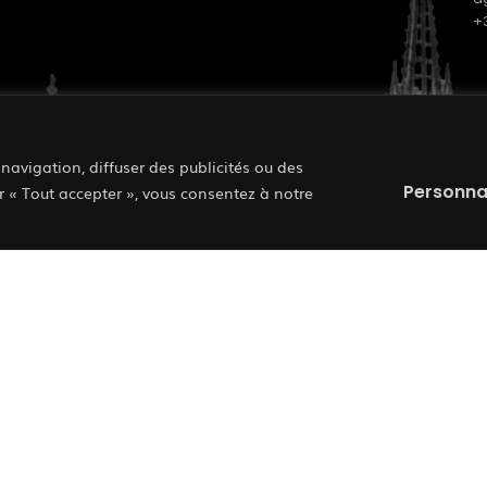
+
ORLEANS
navigation, diffuser des publicités ou des
Personna
r « Tout accepter », vous consentez à notre
a
+
Linkedin
Mentions légales
l
Notre équipe
Nos moyens
Nos Projets
C