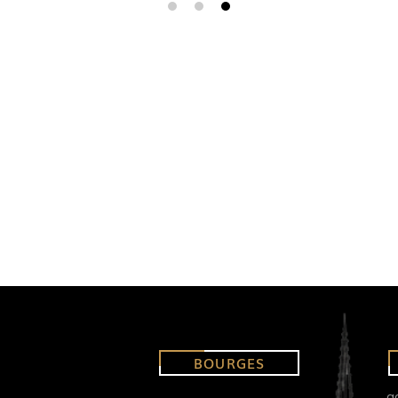
BOURGES
a