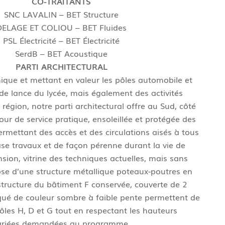
CO-TRAITANTS
SNC LAVALIN – BET Structure
DELAGE ET COLIOU – BET Fluides
PSL Électricité – BET Électricité
SerdB – BET Acoustique
PARTI ARCHITECTURAL
ue et mettant en valeur les pôles automobile et
s de lance du lycée, mais également des activités
région, notre parti architectural offre au Sud, côté
 cour de service pratique, ensoleillée et protégée des
rmettant des accès et des circulations aisés à tous
ase travaux et de façon pérenne durant la vie de
nsion, vitrine des techniques actuelles, mais sans
ose d’une structure métallique poteaux-poutres en
tructure du bâtiment F conservée, couverte de 2
qué de couleur sombre à faible pente permettent de
pôles H, D et G tout en respectant les hauteurs
ariées demandées au programme.