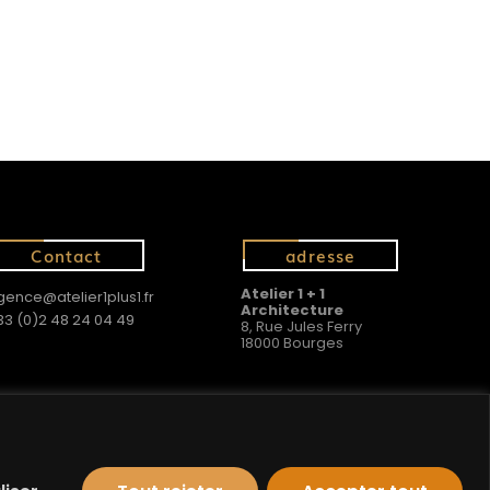
Contact
adresse
Atelier 1 + 1
gence@atelier1plus1.fr
Architecture
33 (0)2 48 24 04 49
8, Rue Jules Ferry
18000 Bourges
Contact
adresse