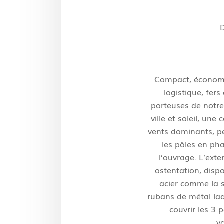
Compact, économiq
logistique, fer
porteuses de notre 
ville et soleil, une
vents dominants, pe
les pôles en ph
l’ouvrage. L’exte
ostentation, disp
acier comme la s
rubans de métal la
couvrir les 3 
v