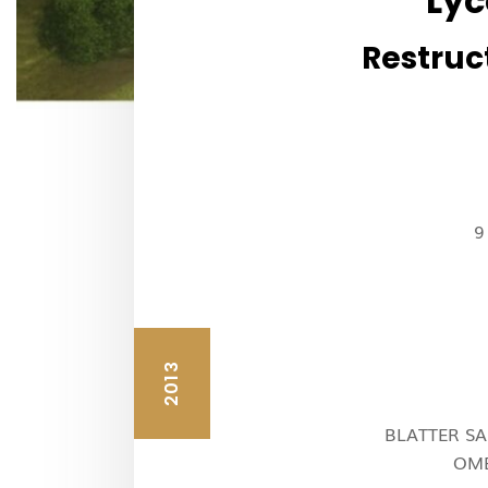
Lyc
Restruc
9
2013
BLATTER SA
OMB