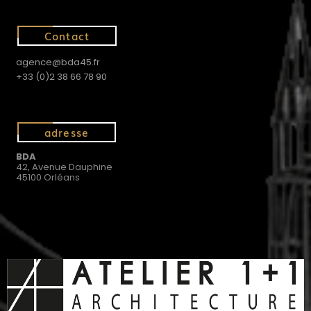
Contact
agence@bda45.fr
+33 (0)2 38 66 78 90
adresse
BDA
42, Avenue Dauphine
45100 Orléans